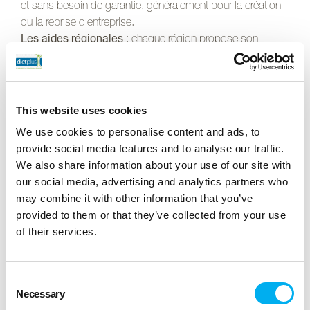
et sans besoin de garantie, généralement pour la création
ou la reprise d’entreprise.
Les aides régionales
: chaque région propose son
propre ensemble d’aides pour soutenir les entrepreneurs
locaux. Elles peuvent se présenter sous forme de prêts à
taux zéro, de subventions ou de garanties.
This website uses cookies
Les prêts bancaires
We use cookies to personalise content and ads, to
provide social media features and to analyse our traffic.
Enfin, le prêt bancaire reste une option viable pour financer
We also share information about your use of our site with
votre
réorientation professionnelle
. Néanmoins, il est
our social media, advertising and analytics partners who
nécessaire de préparer un dossier solide, démontrant la
may combine it with other information that you’ve
viabilité de votre projet.
provided to them or that they’ve collected from your use
Il est important de noter que la majorité de ces aides
of their services.
nécessitent une demande préalable et les critères
d’éligibilité peuvent varier. Il est donc essentiel de bien se
renseigner et de préparer son dossier en conséquence.
Consent
L’investissement initial dans une formation ou dans
Necessary
Selection
l’ouverture d’un centre en franchise peut sembler important,