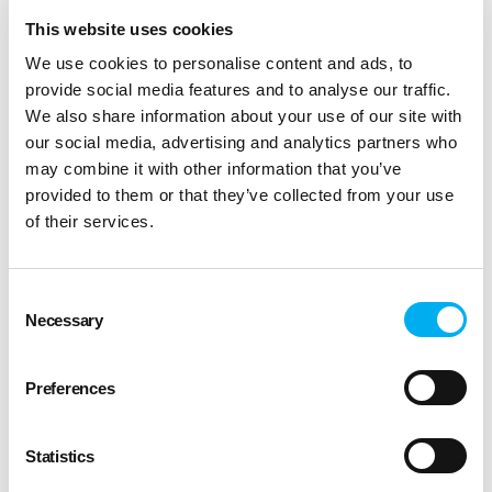
De client à coach
This website uses cookies
We use cookies to personalise content and ads, to
Élodie Tricoteaux incarne parfaitement la reconversion
provide social media features and to analyse our traffic.
professionnelle réussie. Après avoir perdu 30 kg grâce au
We also share information about your use of our site with
programme
diet
plus, elle a décidé d’ouvrir son propre
our social media, advertising and analytics partners who
centre. “
J’essaye d’aider des gens comme moi à retrouver
may combine it with other information that you’ve
la santé, la confiance en eux, le bien-être
” dit-elle. Ce
provided to them or that they’ve collected from your use
parcours est assez courant chez
diet
plus, environ la moitié
of their services.
de nos franchisés sont d’anciens clients convaincus par la
méthode !
Des questions sur
Consent
Necessary
Selection
dietplus?
Preferences
Après ce partage de tranches de vies de nos
ambassadeurs, les participants ont pu poser leurs
questions sur la méthode
diet
plus. Certains envisagent de
Statistics
commencer un programme de rééquilibrage alimentaire,