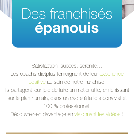
Satisfaction, succès, sérénité…
Les coachs dietplus témoignent de leur
expérience
positive
au sein de notre franchise.
Ils partagent leur joie de faire un métier utile, enrichissant
sur le plan humain, dans un cadre à la fois convivial et
100 % professionnel.
Découvrez-en davantage en
visionnant les vidéos
!