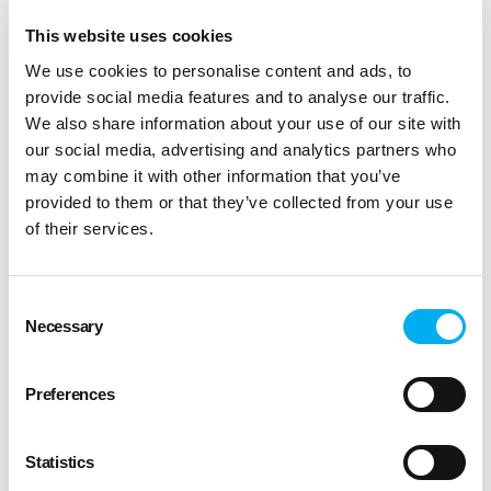
part, le service à la personne répond à une demande
This website uses cookies
sociétale de fond qui n’est pas près de disparaître. Chez
dietplus, nous le constatons tous les jours dans le
We use cookies to personalise content and ads, to
domaine du rééquilibrage alimentaire. Nos coachs
provide social media features and to analyse our traffic.
franchisés sont aussi motivés par le fait d’aider les autres
We also share information about your use of our site with
que d’être leur propre patron. Et ils ne sont pas déçus :
our social media, advertising and analytics partners who
plus de 90% d’entre-eux sont satisfaits et 98% se disent
may combine it with other information that you’ve
optimistes concernant l’avenir.
provided to them or that they’ve collected from your use
of their services.
En savoir plus sur vos opportunités
Consent
Partager
Necessary
Selection
Preferences
Revenir au blog
Statistics