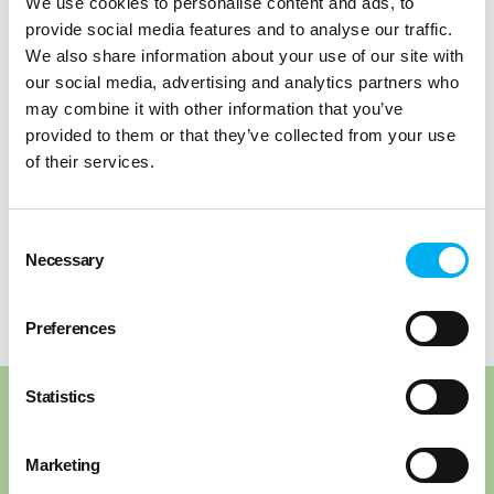
We use cookies to personalise content and ads, to
Changer de vie
, embellir celle de vos clients en faisant
provide social media features and to analyse our traffic.
partir leurs kilos superflus : voilà de belles
résolutions à
We also share information about your use of our site with
prendre
pour la nouvelle année qui s’annonce !
our social media, advertising and analytics partners who
may combine it with other information that you’ve
En savoir plus sur notre franchise
provided to them or that they’ve collected from your use
of their services.
Partager
Consent
Necessary
Selection
Revenir au blog
Preferences
Statistics
Nos articles recommandés
Marketing