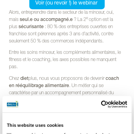
Voir (ou revoir !) le webinar
Alors, entreprendre dans le secteur de la minceur, oui,
e
mais
seul.e ou accompagné.e
? La 2
option est la
plus
sécurisante
: 80 % des entreprises ouvertes en
franchise sont pérennes après 3 ans d’activité, contre
seulement 50 % des commerces indépendants.
Entre les soins minceur, les compléments alimentaires, le
fitness et le coaching, les axes possibles ne manquent
pas.
Chez
diet
plus, nous vous proposons de devenir
coach
en rééquilibrage alimentaire
. Un métier qui se
caractérise par un accompagnement personnalisé du
client, en visant des objectifs adaptés. Si vous êtes prêt.e
à établir
une relation privilégiée
avec les personnes
souhaitant perdre du poids, à leur apporter
un soutien
et
une
écoute
, vous êtes dans la bonne direction pour
This website uses cookies
prendre un nouveau départ à nos côtés.