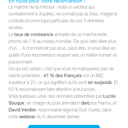
En route pour votre reconversion !
Le marché de la minceur : voilà un secteur qui,
contrairement à d’autres, ne connait pas la crise, malgré le
contexte économique particulier de ces 3 dernières
années.
Le
taux de croissance
annuelle de ce marché reste
proche de 7 % au niveau mondial. De quoi faire rêver plus
d’un… A commencer par vous, peut-être, si vous êtes en
quête d’une reconversion réussie vers un métier humain et
passionnant.
Ce qui est certain, c’est que vous ne manqueriez pas de
clients potentiels :
47 % des Français
ont un IMC
supérieur à 25, ce qui signifient qu’ils sont
en surpoids
. Et
63 % reconnaissent faire attention à leur poids.
Voilà quelques-unes des données présentées par
Lucile
Souque
, en charge du pôle animation
diet
plus France, et
David Verdier
, responsable régional Sud-Ouest, dans
notre
webinar
du 6 décembre dernier.