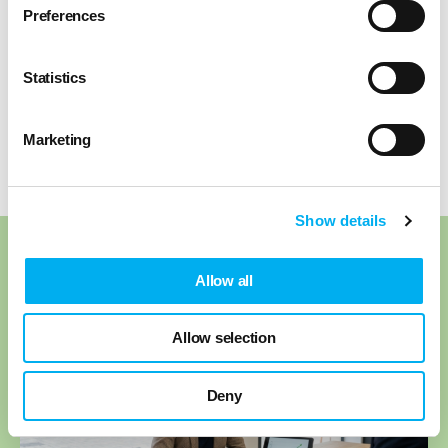
Preferences
Partager
Statistics
Marketing
Revenir au blog
Show details
Nos articles recommandés
Allow all
Allow selection
Deny