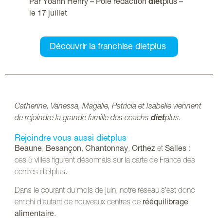
Par Yoann Henry – Pôle rédaction
diet
plus –
le 17 juillet
Découvrir la franchise dietplus
Catherine, Vanessa, Magalie, Patricia et Isabelle viennent
de rejoindre la grande famille des coachs
diet
plus.
Rejoindre vous aussi dietplus
Beaune
,
Besançon
,
Chantonnay
,
Orthez
et
Salles
:
ces 5 villes figurent désormais sur la carte de France des
centres dietplus.
Dans le courant du mois de juin, notre réseau s’est donc
enrichi d’autant de nouveaux centres de
rééquilibrage
alimentaire
.