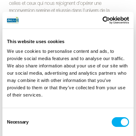
celles et ceux qui nous rejoignent d’opérer une
reconversion sereine et réussie dans l’univers de la
minceur.
« L’équipe est très réactive et à l’écoute pour répondre à
toutes nos questions. La formation est très intéressante,
enrichissante mais surtout très complète »
, atteste Patricia.
This website uses cookies
We use cookies to personalise content and ads, to
Pour Isabelle,
« la formation est très intéressante car très
provide social media features and to analyse our traffic.
complète. Elle nous aide à mettre en place notre projet
We also share information about your use of our site with
professionnel pour accompagner notre future clientèle dans
our social media, advertising and analytics partners who
leur perte de poids »
.
may combine it with other information that you’ve
Les voici avec toutes les cartes en main pour
s’épanouir
provided to them or that they’ve collected from your use
en tant qu’
entrepreneuses
et en tant que
coachs
.
of their services.
Le mot de la fin revient à Vanessa :
« Ma plus belle réussite
serait que mes clients me disent que j’ai changé leur vie ! »
Consent
Necessary
Selection
Faites le premier pas pour lancer votre
projet